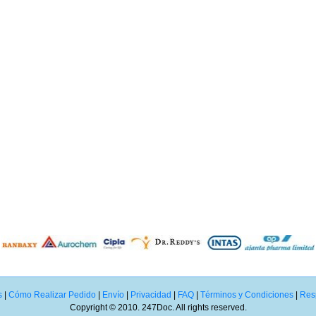
s
|
Cómo Realizar Pedido
|
Envío
|
Privacidad
|
FAQ
|
Términos y Condiciones
|
Resp
Copyright © 2010. 247Doc. All rights reserved.