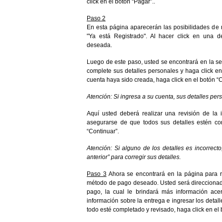
click en el botón “Pagar”..
Paso 2
En esta página aparecerán las posibilidades de re
"Ya está Registrado". Al hacer click en una d
deseada.
Luego de este paso, usted se encontrará en la sec
complete sus detalles personales y haga click en
cuenta haya sido creada, haga click en el botón “C
Atención: Si ingresa a su cuenta, sus detalles pe
Aquí usted deberá realizar una revisión de la 
asegurarse de que todos sus detalles estén cor
“Continuar”.
Atención: Si alguno de los detalles es incorrecto
anterior” para corregir sus detalles.
Paso 3
Ahora se encontrará en la página para r
método de pago deseado. Usted será direccionad
pago, la cual le brindará más información acer
información sobre la entrega e ingresar los detall
todo esté completado y revisado, haga click en el