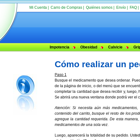
Mi Cuenta
|
Carro de Compras
|
Quiénes somos
|
Envío
|
FAQ
Impotencia
Obesidad
Calvicie
Gri
Cómo realizar un pe
Paso 1
Busque el medicamento que desea ordenar. Pued
de la página de inicio, o del menú que se encuent
completar la cantidad que desea recibir y, luego, 
Se abrirá una nueva ventana donde podrá ver el car
Atención: Si necesita aún más medicamentos, 
contenido del carrito, busque el resto de los pr
agregue la cantidad requerida. De esta manera, 
medicamentos de una sola vez
.
Luego, aparecerá la totalidad de su pedido. Usted