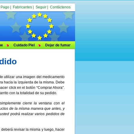
|
Pago
|
Fabricantes
|
Seguir
|
Contáctenos
pe
Cuidado Piel
Dejar de fumar
dido
e utilizar una imagen del medicamento
ra hacia la izquierda de la misma. Debe
hacer click en el botón “Comprar Ahora”.
rito con la totalidad de su pedido.
simplemente cierre la ventana con el
oductos de la misma manera que antes, y
usted podrá realizar varios pedidos de
 deberá revisar la misma y luego, hacer