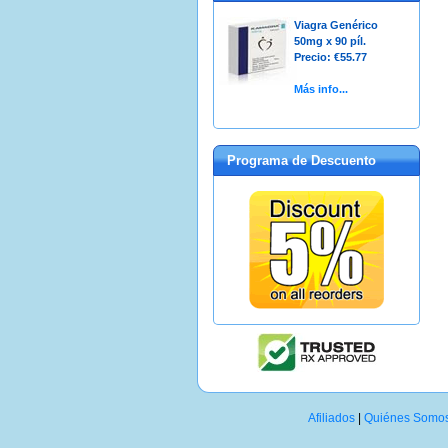
Viagra Genérico
50mg x 90 píl.
Precio: €55.77
Más info...
Programa de Descuento
Afiliados
|
Quiénes Somo